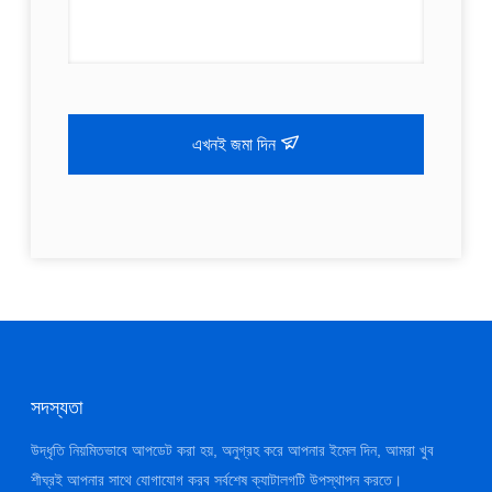
এখনই জমা দিন
সদস্যতা
উদ্ধৃতি নিয়মিতভাবে আপডেট করা হয়, অনুগ্রহ করে আপনার ইমেল দিন, আমরা খুব
শীঘ্রই আপনার সাথে যোগাযোগ করব সর্বশেষ ক্যাটালগটি উপস্থাপন করতে।