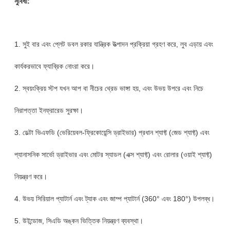
সুবিধা:
1. সুই বার এবং প্লেট ডবল রকার যান্ত্রিক উত্পাদন প্রক্রিয়া গ্রহণ করে, লুব এড়ায় এবং
কার্যকরভাবে ফ্যাব্রিক নোংরা করে।
2. স্বয়ংক্রিয় স্টপ যখন আপ বা নীচের থ্রেড ভাঙ্গা হয়, এবং উভয় উপরে এবং নিচে
নিরাপত্তা ইনফ্রারেড সুরক্ষা।
3. ডেল্টা ভিএফডি (ভেরিয়েবল-ফ্রিকোয়েন্সি ড্রাইভার) প্রধান শ্যাফ্ট (জেড শ্যাফ্ট) এবং
প্যানাসনিক সার্ভো ড্রাইভার এবং মোটর স্যাডল (এক্স শ্যাফ্ট) এবং রোলার (ওয়াই শ্যাফ্ট)
নিয়ন্ত্রণ করে।
4. উভয় সিরিয়াল প্যাটার্ন এবং ট্যাক এবং জাম্প প্যাটার্ন (360° এবং 180°) উপলব্ধ।
5. উইন্ডোজ, সিএডি অঙ্কন ভিত্তিক নিয়ন্ত্রণ ব্যবস্থা।