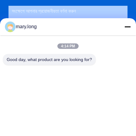
mary.long
4:14 PM
Good day, what product are you looking for?
জমা দিন
ঠিকানা
না। 10, ঝংজিনডং রোড, গাওবু টাউন, ডংগুয়ান সিটি, গুয়াংডং, চীন 523285
ZOLYTECH MACHINERY CO., LTD