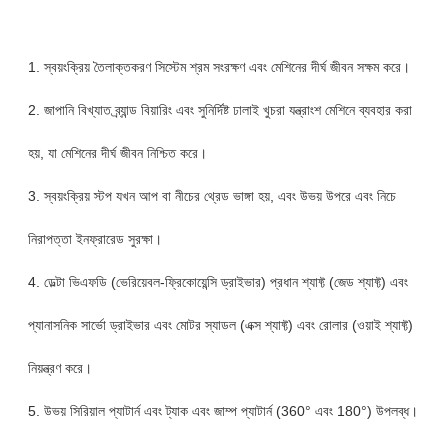
1. স্বয়ংক্রিয় তৈলাক্তকরণ সিস্টেম শ্রম সংরক্ষণ এবং মেশিনের দীর্ঘ জীবন সক্ষম করে।
2. জাপানি বিখ্যাত ব্র্যান্ড বিয়ারিং এবং সুনির্দিষ্ট ঢালাই খুচরা যন্ত্রাংশ মেশিনে ব্যবহার করা
হয়, যা মেশিনের দীর্ঘ জীবন নিশ্চিত করে।
3. স্বয়ংক্রিয় স্টপ যখন আপ বা নীচের থ্রেড ভাঙ্গা হয়, এবং উভয় উপরে এবং নিচে
নিরাপত্তা ইনফ্রারেড সুরক্ষা।
4. ডেল্টা ভিএফডি (ভেরিয়েবল-ফ্রিকোয়েন্সি ড্রাইভার) প্রধান শ্যাফ্ট (জেড শ্যাফ্ট) এবং
প্যানাসনিক সার্ভো ড্রাইভার এবং মোটর স্যাডল (এক্স শ্যাফ্ট) এবং রোলার (ওয়াই শ্যাফ্ট)
নিয়ন্ত্রণ করে।
5. উভয় সিরিয়াল প্যাটার্ন এবং ট্যাক এবং জাম্প প্যাটার্ন (360° এবং 180°) উপলব্ধ।