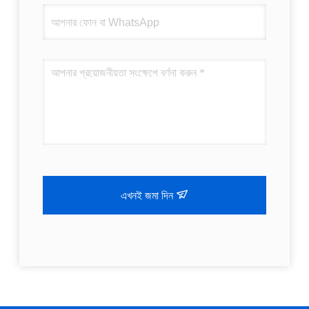
এখনই জমা দিন