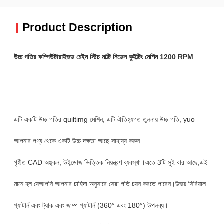
Product Description
উচ্চ গতির কম্পিউটারাইজড চেইন স্টিচ মাল্টি নিডেল কুইল্টিং মেশিন 1200 RPM
এটি একটি উচ্চ গতির quiltimg মেশিন, এটি ঐতিহ্যগত তুলনায় উচ্চ গতি, yuo
আপনার পণ্য থেকে একটি উচ্চ দক্ষতা আছে সাহায্য করুন.
গৃহীত CAD অঙ্কন, উইন্ডোজ ভিত্তিক নিয়ন্ত্রণ ব্যবস্থা।
এতে 3টি সুই বার আছে,
এই
মানে হল যে
আপনি আপনার চাহিদা অনুসারে সেরা গতি চয়ন করতে পারেন।উভয় সিরিয়াল
প্যাটার্ন এবং ট্যাক এবং জাম্প প্যাটার্ন (360° এবং 180°) উপলব্ধ।