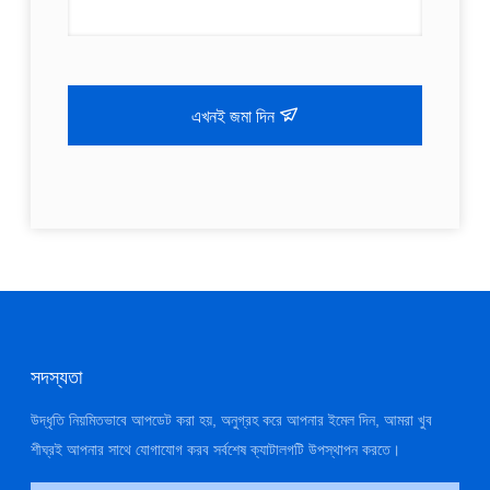
এখনই জমা দিন
সদস্যতা
উদ্ধৃতি নিয়মিতভাবে আপডেট করা হয়, অনুগ্রহ করে আপনার ইমেল দিন, আমরা খুব
শীঘ্রই আপনার সাথে যোগাযোগ করব সর্বশেষ ক্যাটালগটি উপস্থাপন করতে।