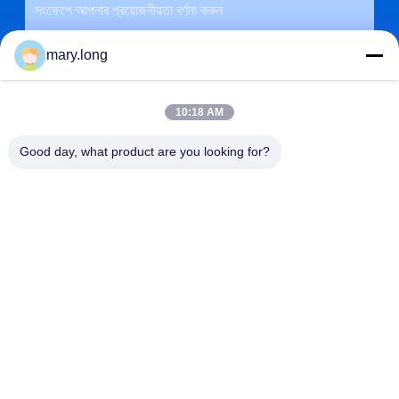
mary.long
10:18 AM
Good day, what product are you looking for?
জমা দিন
ঠিকানা
না। 10, ঝংজিনডং রোড, গাওবু টাউন, ডংগুয়ান সিটি, গুয়াংডং, চীন 523285
ZOLYTECH MACHINERY CO., LTD