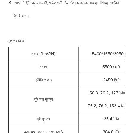
আরো টাইট থ্রেড সেলাই শক্তিশালী ত্রিমাত্রিক প্রভাব সহ quilting প্যাটার্ন
তৈরি করে।
মূল পরামিতি:
মাত্রা (L*W*H)
5400*1650*2050mm
ওজন
5500 কেজি
কুইল্টিং প্রস্থ
2450 মিমি
50.8, 76.2, 127 মিমি (5'')
সুই বার দূরত্ব
76.2, 76.2, 152.4 মিমি (6''
সুই দূরত্ব
25.4 মিমি
এক্স-অক্ষ আন্দোলন স্থানচ্যুতি
304.8 মিমি