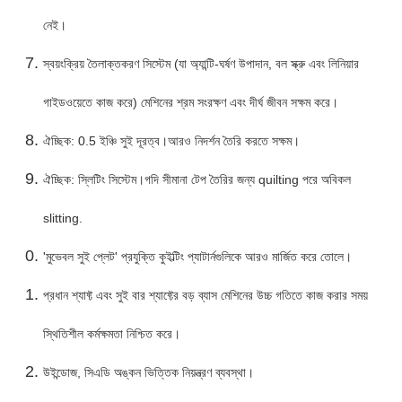
নেই।
স্বয়ংক্রিয় তৈলাক্তকরণ সিস্টেম (যা অ্যান্টি-ঘর্ষণ উপাদান, বল স্ক্রু এবং লিনিয়ার
গাইডওয়েতে কাজ করে) মেশিনের শ্রম সংরক্ষণ এবং দীর্ঘ জীবন সক্ষম করে।
ঐচ্ছিক: 0.5 ইঞ্চি সুই দূরত্ব।আরও নিদর্শন তৈরি করতে সক্ষম।
ঐচ্ছিক: স্লিটিং সিস্টেম।গদি সীমানা টেপ তৈরির জন্য quilting পরে অবিকল
slitting.
'মুভেবল সুই প্লেট' প্রযুক্তি কুইল্টিং প্যাটার্নগুলিকে আরও মার্জিত করে তোলে।
প্রধান শ্যাফ্ট এবং সুই বার শ্যাফ্টের বড় ব্যাস মেশিনের উচ্চ গতিতে কাজ করার সময়
স্থিতিশীল কর্মক্ষমতা নিশ্চিত করে।
উইন্ডোজ, সিএডি অঙ্কন ভিত্তিক নিয়ন্ত্রণ ব্যবস্থা।