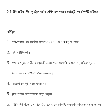
0.5 ইঞ্চি চেইন স্টিচ ম্যাট্রেস বর্ডার মেশিন এক বছরের ওয়ারেন্টি সহ কম্পিউটারাইজড
বৈশিষ্ট্য:
মাল্টি-স্প্যান এবং স্বাধীন নিদর্শন (360° এবং 180°) উপলব্ধ।
সিই সার্টিফিকেট।
উপরের থ্রেড বা নীচের থ্রেডটি ভেঙে গেলে স্বয়ংক্রিয় স্টপ, স্বয়ংক্রিয় সুই -
উত্তোলন এবং CNC গতির সমন্বয়।
নিয়ন্ত্রণ ব্যবস্থা সহজ অপারেশন.
ইন্টিগ্রেটেড কম্পিউটারের নতুন প্রজন্ম।
কুইল্টিং উপাদানের বেধ পরিবর্তিত হলে প্রেস প্লেটের অবস্থান সামঞ্জস্য করার দরকার