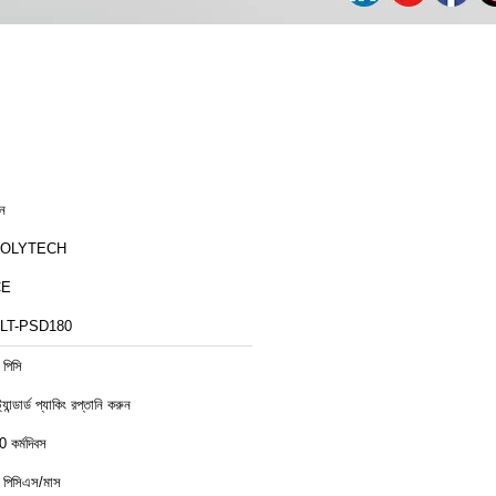
ীন
ZOLYTECH
CE
LT-PSD180
 পিসি
ট্যান্ডার্ড প্যাকিং রপ্তানি করুন
0 কর্মদিবস
 পিসিএস/মাস