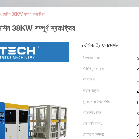
ং মেশিন 38KW সম্পূর্ণ স্বয়ংক্রিয়
শিন 38KW সম্পূর্ণ স্বয়ংক্রিয়
বেসিক ইনফরমেশন
উৎপত্তি স্থল:
চ
পরিচিতিমুলক নাম:
সাক্ষ্যদান:
মডেল নম্বার:
Z
ন্যূনতম চাহিদার পরিমাণ:
1
প্যাকেজিং বিবরণ:
স্
ডেলিভারি সময়:
3
যোগানের ক্ষমতা:
5