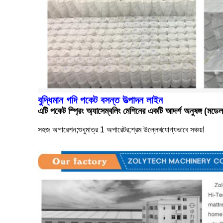
বুদ্ধিমান গদি পকেট বসন্ত উত্পাদন লাইন
এটি পকেট স্প্রিং অ্যাসেম্বলিং মেশিনের একটি আদর্শ অনুষঙ্গ
সহজ অপারেশন;শুধুমাত্র 1 অপারেটর;শ্রম উল্লেখযোগ্যভাবে সঞ্চয়!