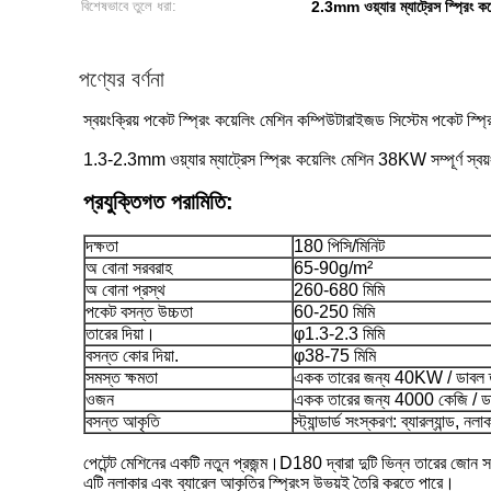
বিশেষভাবে তুলে ধরা:
2.3mm ওয়্যার ম্যাট্রেস স্প্রিং কয
পণ্যের বর্ণনা
স্বয়ংক্রিয় পকেট স্প্রিং কয়েলিং মেশিন কম্পিউটারাইজড সিস্টেম পকেট 
1.3-2.3mm ওয়্যার ম্যাট্রেস স্প্রিং কয়েলিং মেশিন 38KW সম্পূর্ণ স্বয়ং
প্রযুক্তিগত পরামিতি:
দক্ষতা
180 পিসি/মিনিট
অ বোনা সরবরাহ
65-90g/m²
অ বোনা প্রস্থ
260-680 মিমি
পকেট বসন্ত উচ্চতা
60-250 মিমি
তারের দিয়া।
φ1.3-2.3 মিমি
বসন্ত কোর দিয়া.
φ38-75 মিমি
সমস্ত ক্ষমতা
একক তারের জন্য 40KW / ডাবল
ওজন
একক তারের জন্য 4000 কেজি / ড
বসন্ত আকৃতি
স্ট্যান্ডার্ড সংস্করণ: ব্যারল্যান্ড, নলা
পেটেন্ট মেশিনের একটি নতুন প্রজন্ম।D180 দ্বারা দুটি ভিন্ন তারের জোন সহ 
এটি নলাকার এবং ব্যারেল আকৃতির স্প্রিংস উভয়ই তৈরি করতে পারে।